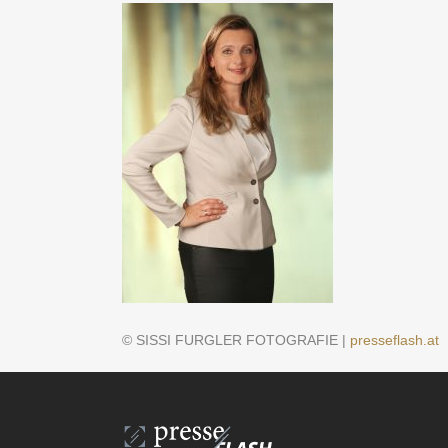
© SISSI FURGLER FOTOGRAFIE |
presseflash.at