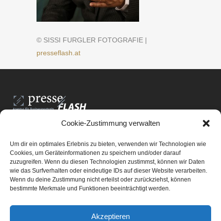
© SISSI FURGLER FOTOGRAFIE |
presseflash.at
Cookie-Zustimmung verwalten
PresseFlash e.U.
Am Anger15/3/12
Um dir ein optimales Erlebnis zu bieten, verwenden wir Technologien wie
8061 St. Radegund bei Graz
Cookies, um Geräteinformationen zu speichern und/oder darauf
zuzugreifen. Wenn du diesen Technologien zustimmst, können wir Daten
E-Mail-Adresse:
office@presseflash.at
wie das Surfverhalten oder eindeutige IDs auf dieser Website verarbeiten.
Wenn du deine Zustimmung nicht erteilst oder zurückziehst, können
bestimmte Merkmale und Funktionen beeinträchtigt werden.
UID-Nr. ATU 69512805
Akzeptieren